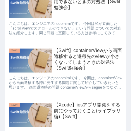
用できないときの対処法【Swfit
勉強会】
こんにちは、エンジニアのnecomimiです。 今回は私が直面した
「scrollViewでスクロールができない」という問題についての対処
法を紹介します。同じ問題に直面している方は参考にしてみてく
ださい。 scrollViewでスクロールがで...
【Swift】containerViewから画面
Swift
遷移すると遷移先のviewが小さ
くなってしまうときの対処法
【Swift勉強会】
こんにちは、エンジニアのnecomimiです。 今回は、containerView
から画面遷移する際に発生する問題に関して紹介していきたいと
思います。 画面遷移時の問題 containerViewからsegueをつなぐと
以下のように遷移先の...
【Xcode】iosアプリ開発をする
Swift
前にやっておくこと(ライブラリ
編)【Swift】