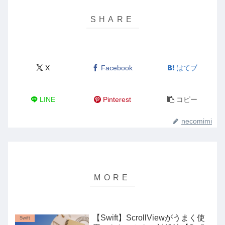
X
Facebook
はてブ
LINE
Pinterest
コピー
necomimi
【Swift】ScrollViewがうまく使
Swift