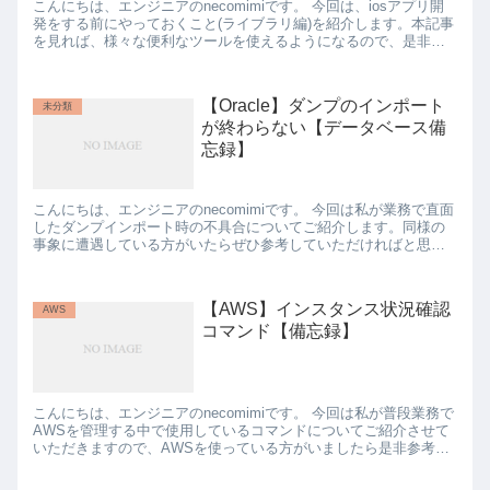
こんにちは、エンジニアのnecomimiです。 今回は、iosアプリ開
発をする前にやっておくこと(ライブラリ編)を紹介します。本記事
を見れば、様々な便利なツールを使えるようになるので、是非参
考にしてください。 1. ライブラリのインストール...
【Oracle】ダンプのインポート
未分類
が終わらない【データベース備
忘録】
こんにちは、エンジニアのnecomimiです。 今回は私が業務で直面
したダンプインポート時の不具合についてご紹介します。同様の
事象に遭遇している方がいたらぜひ参考していただければと思い
ます。 １．不具合内容 私が直面したのは、ダンプインポー...
【AWS】インスタンス状況確認
AWS
コマンド【備忘録】
こんにちは、エンジニアのnecomimiです。 今回は私が普段業務で
AWSを管理する中で使用しているコマンドについてご紹介させて
いただきますので、AWSを使っている方がいましたら是非参考に
していってください！（私自身の備忘録でもあります笑）...